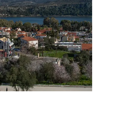
Σπ. Μοσχοπούλου 4, Αργοστόλι,
Κεφαλονιά 28100 |
694-894-1713
+30 6948941713
(also whatsapp and viber)