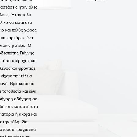
ταστάσεις ήταν όλες
έλειες. Ήταν πολύ
λικό να είσαι στο
ειο και πολύς χώρος
α να παρκάρεις ένα
υτοκίνητο έξω. Ο
οδεσπότης Γιάννης
 τόσο υπέροχος και
ξενος και φρόντισε
 είχαμε την τέλεια
μονή. Βρίσκεται σε
α τοποθεσία και είναι
γρήγορη οδήγηση σε
αδήποτε καταστήματα
τιατόρια ή ακόμα και
στην πόλη. Θα
στούσα πραγματικά
υτό το μέρος σε