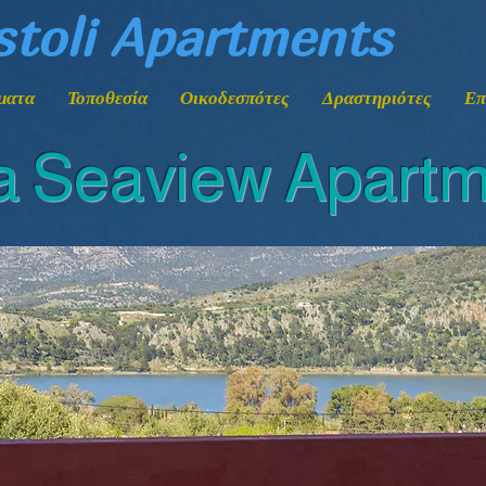
stoli Apartments
ματα
Τοποθεσία
Οικοδεσπότες
Δραστηριότες
Επ
ia Seaview Apart