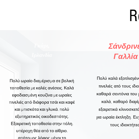
R
Σάνδρινε
Γκάρι,
Γαλλία
Ιρλανδία
Πολύ καλά εξοπλισμένο
Πολύ ωραίο διαμέρισμα σε βολική
πινελιές από τους ιδι
τοποθεσία με καλές ανέσεις. Καλά
καθαρά σεντόνια που 
εφοδιασμένη κουζίνα με ωραίες
καλά, καθαρό διαμέ
πινελιές από διάφορα τσάι και καφέ
εξαιρετικά κλινοσκεπ
και μπισκότα και γλυκά. πολύ
μια ωραία έκπληξη. Ε
εξυπηρετικός οικοδεσπότης.
Εξαιρετική τοποθεσία στην πόλη.
τους ιδιοκτήτε
υπέροχη θέα από το αίθριο.
απότομος λόφος μέχρι το