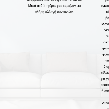
Μετά από 2 ημέρες μας παρείχαν μια
εγκα
πλήρη αλλαγή σεντονιών.
τ
βο
ισόγ
γι
α
οικ
ήταν
φιλό
να
δια
τέλει
μια 
οποι
ή εσ
συνι
α