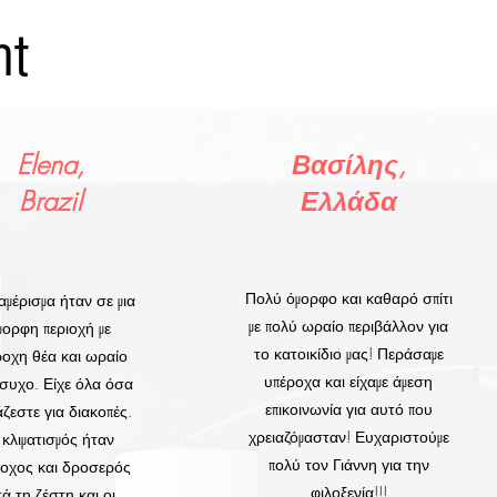
nt
Elena,
Βασίλης,
Brazil
Ελλάδα
Πολύ όμορφο και καθαρό σπίτι
αμέρισμα ήταν σε μια
με πολύ ωραίο περιβάλλον για
μορφη περιοχή με
το κατοικίδιο μας! Περάσαμε
ροχη θέα και ωραίο
υπέροχα και είχαμε άμεση
ήσυχο. Είχε όλα όσα
επικοινωνία για αυτό που
άζεστε για διακοπές.
χρειαζόμασταν! Ευχαριστούμε
κλιματισμός ήταν
πολύ τον Γιάννη για την
οχος και δροσερός
φιλοξενία!!!
τά τη ζέστη και οι