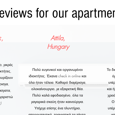
eviews for our apartme
,
Attila,
Hungary
, μικρές
Πολύ ευγενικοί και οργανωμένοι
Το δι
οκτήτες,
ιδιοκτήτες. Έκανα check in online και
ό
μυρίζουν
όλα ήταν τέλεια. Καθαρό διαμέρισμα,
υπέ
ρισμα,
ολοκαίνουργιο, με εξαιρετική θέα.
και 
άσματα,
Πολύ καλά εφοδιασμένο, όλα τα
χρει
υχαριστώ
μαγειρικά σκεύη ήταν καινούργια.
Ο 
ς!
Υπήρχε επίσης ένα πλυντήριο,
υπέρ
απορρυπαντικό, πραγματικά τα πάντα.
με