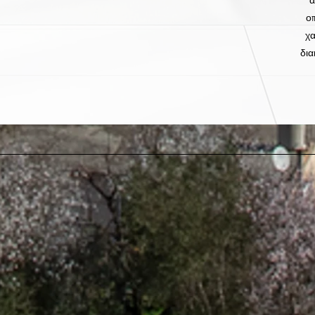
οπ
χα
δια