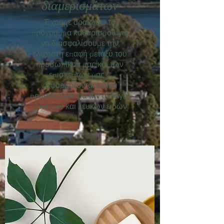
διαμερισμάτων
Έχουμε αραιώσει το
πρόγραμμα καθαρισμού για
να διασφαλίσουμε την
ελάχιστη επαφή μεταξύ του
προσωπικού μας και των
επισκεπτών μας.
Εφαρμόζονται ειδικά
πρωτόκολλα για την αλλαγή
πετσετών και λευκών ειδών.